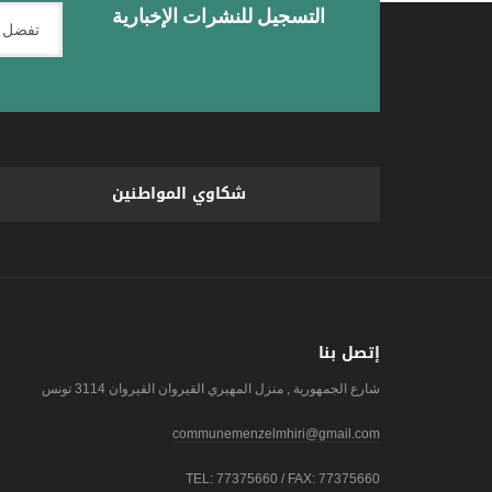
التسجيل للنشرات الإخبارية
شكاوي المواطنين
إتصل بنا
شارع الجمهورية , منزل المهيري القيروان القيروان 3114 تونس
communemenzelmhiri@gmail.com
TEL: 77375660 / FAX: 77375660