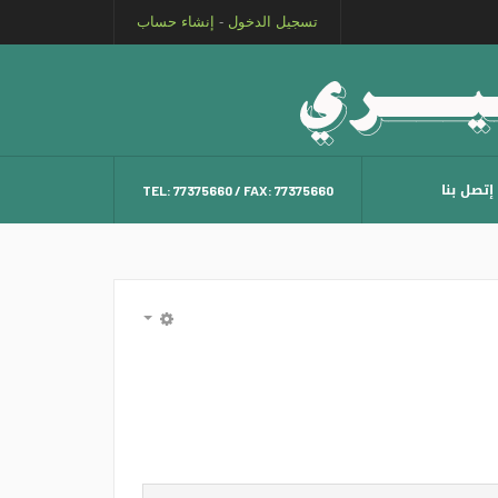
تسجيل الدخول
-
إنشاء حساب
إتصل بنا
TEL: 77375660 / FAX: 77375660
EMPTY