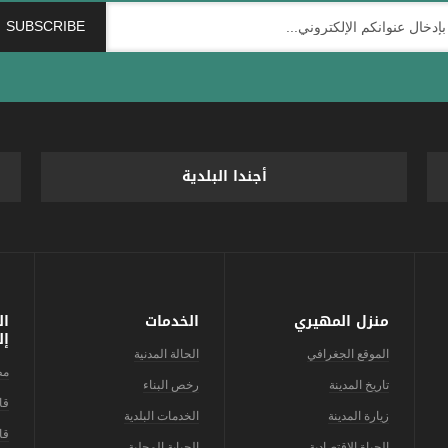
أجندا البلدية
منزل المهيري
الخدمات
ال
إل
الموقع الجغرافي
الحالة المدنية
مط
تاريخ المدينة
رخص البناء
قا
زيارة المدينة
الخدمات البلدية
قا
الحياة الاقتصادية
الجباية المحلية